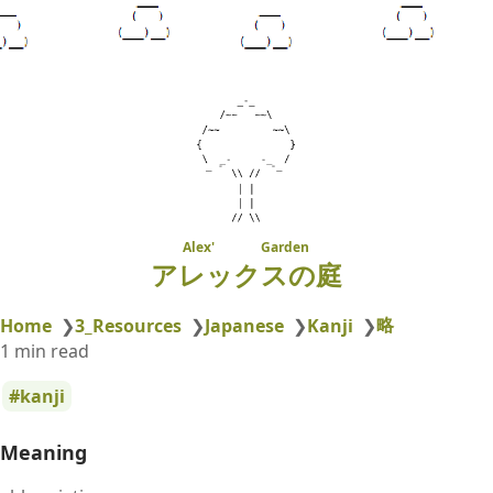
Alex' Garden
アレックスの庭
略
Home
❯
3_Resources
❯
Japanese
❯
Kanji
❯
1 min read
kanji
Meaning